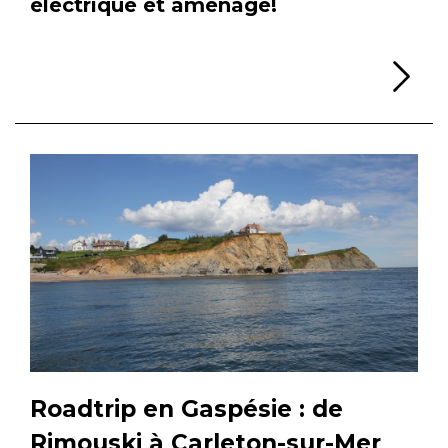
électrique et aménagé!
Li
Roadtrip en Gaspésie : de
Rimouski à Carleton-sur-Mer