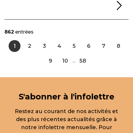
Li
862
entrées
1
2
3
4
5
6
7
8
9
10
58
...
S'abonner à l'infolettre
Restez au courant de nos activités et
des plus récentes actualités grâce à
notre infolettre mensuelle. Pour