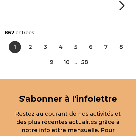
Li
862
entrées
1
2
3
4
5
6
7
8
9
10
58
...
S'abonner à l'infolettre
Restez au courant de nos activités et
des plus récentes actualités grâce à
notre infolettre mensuelle. Pour