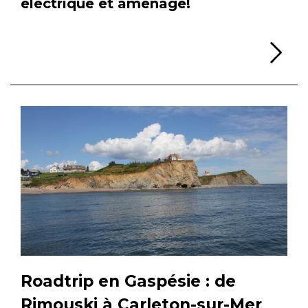
électrique et aménagé!
Li
Roadtrip en Gaspésie : de
Rimouski à Carleton-sur-Mer