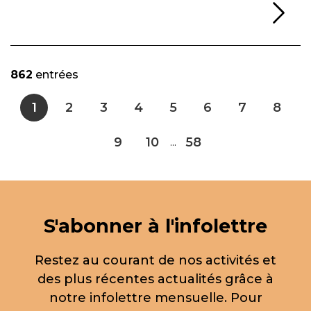
Li
862
entrées
1
2
3
4
5
6
7
8
9
10
58
...
S'abonner à l'infolettre
Restez au courant de nos activités et
des plus récentes actualités grâce à
notre infolettre mensuelle. Pour