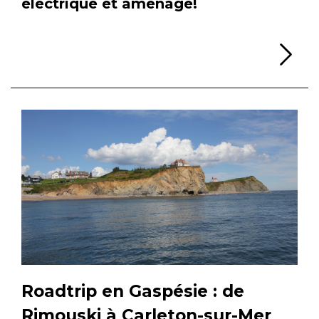
électrique et aménagé!
Li
Roadtrip en Gaspésie : de
Rimouski à Carleton-sur-Mer