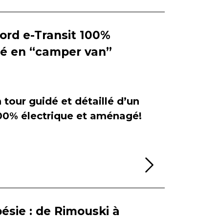
Ford e-Transit 100%
ié en “camper van”
tour guidé et détaillé d’un
100% électrique et aménagé!
Lire la sui
ésie : de Rimouski à