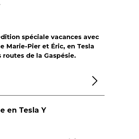
r
dition spéciale vacances avec
de Marie-Pier et Éric, en Tesla
es routes de la Gaspésie.
Lire la sui
ie en Tesla Y