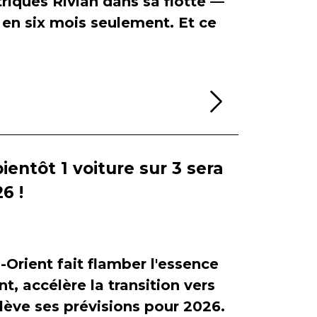
riques Rivian dans sa flotte —
en six mois seulement. Et ce
Lire la sui
bientôt 1 voiture sur 3 sera
6 !
-Orient fait flamber l'essence
, accélère la transition vers
relève ses prévisions pour 2026.