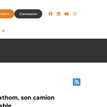
facebook
linkedin
youtube
instagram
embre
Connexion
Fathom, son camion
able