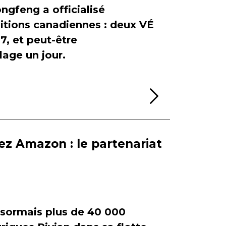
ngfeng a officialisé
itions canadiennes : deux VÉ
, et peut-être
age un jour.
Lire la sui
ez Amazon : le partenariat
ormais plus de 40 000