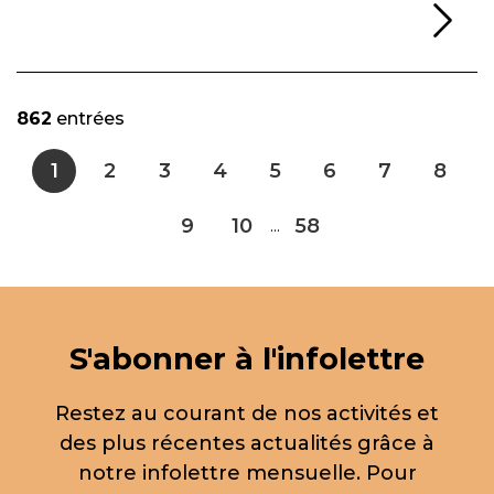
Li
862
entrées
1
2
3
4
5
6
7
8
9
10
58
...
S'abonner à l'infolettre
Restez au courant de nos activités et
des plus récentes actualités grâce à
notre infolettre mensuelle. Pour