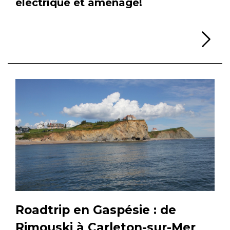
électrique et aménagé!
Li
Roadtrip en Gaspésie : de
Rimouski à Carleton-sur-Mer