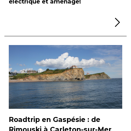
électrique et aménagé!
Li
Roadtrip en Gaspésie : de
Rimouski à Carleton-sur-Mer