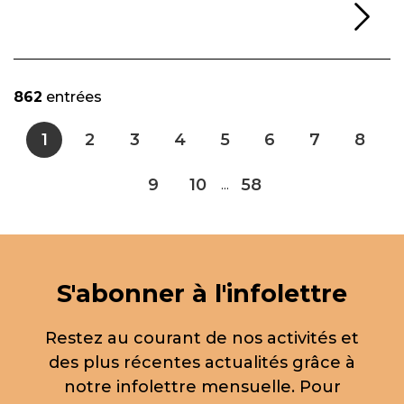
Li
862
entrées
1
2
3
4
5
6
7
8
9
10
58
...
S'abonner à l'infolettre
Restez au courant de nos activités et
des plus récentes actualités grâce à
notre infolettre mensuelle. Pour