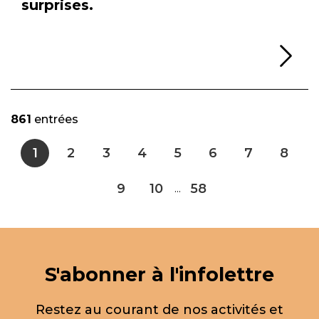
surprises.
Li
861
entrées
1
2
3
4
5
6
7
8
9
10
58
...
S'abonner à l'infolettre
Restez au courant de nos activités et