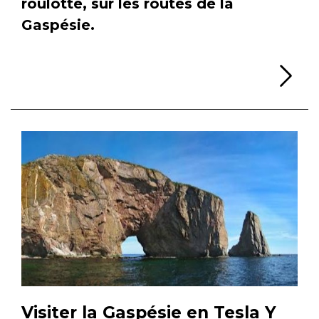
roulotte, sur les routes de la
Gaspésie.
Li
Visiter la Gaspésie en Tesla Y