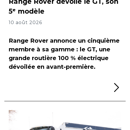
Range Rover dévoile le GT, son
5ᵉ modèle
10 août 2026
Range Rover annonce un cinquième
membre à sa gamme : le GT, une
grande routière 100 % électrique
dévoilée en avant-première.
Li