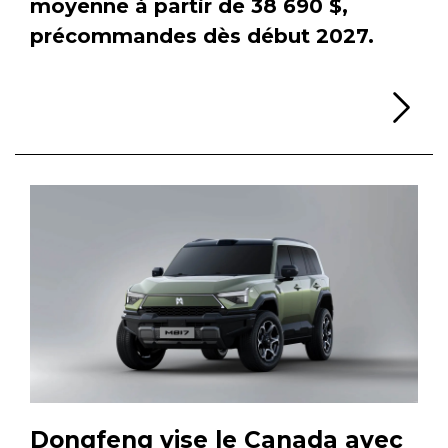
moyenne à partir de 38 690 $,
précommandes dès début 2027.
Li
Dongfeng vise le Canada avec