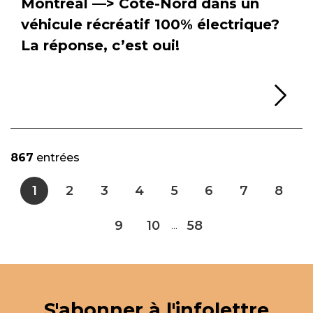
Montréal —> Côte-Nord dans un
véhicule récréatif 100% électrique?
La réponse, c’est oui!
Li
867
entrées
1
2
3
4
5
6
7
8
9
10
58
...
S'abonner à l'infolettre