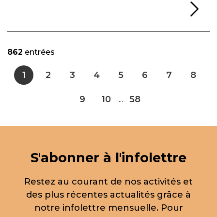
Li
862
entrées
1
2
3
4
5
6
7
8
9
10
58
...
S'abonner à l'infolettre
Restez au courant de nos activités et
des plus récentes actualités grâce à
notre infolettre mensuelle. Pour