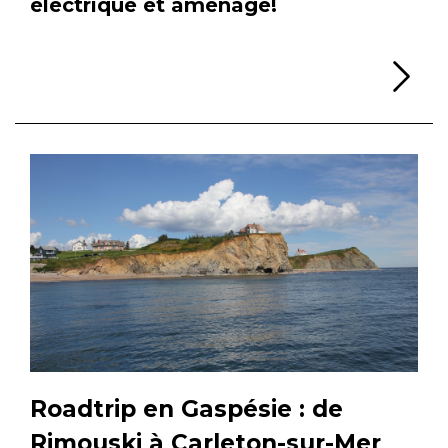
électrique et aménagé!
Li
Roadtrip en Gaspésie : de
Rimouski à Carleton-sur-Mer