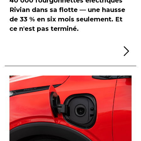
40 000 fourgonnettes électriques
Rivian dans sa flotte — une hausse
de 33 % en six mois seulement. Et
ce n'est pas terminé.
Li