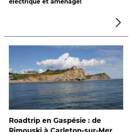
électrique et aménagé!
Li
Roadtrip en Gaspésie : de
Rimouski à Carleton-sur-Mer