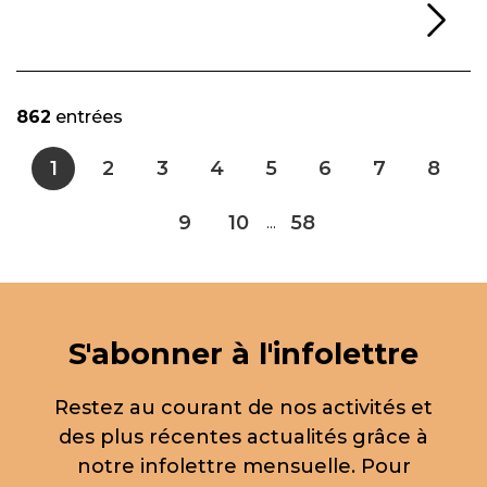
Li
862
entrées
1
2
3
4
5
6
7
8
9
10
58
...
S'abonner à l'infolettre
Restez au courant de nos activités et
des plus récentes actualités grâce à
notre infolettre mensuelle. Pour