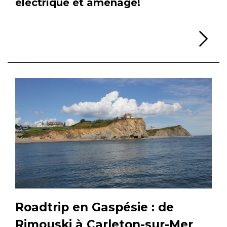
électrique et aménagé!
Li
Roadtrip en Gaspésie : de
Rimouski à Carleton-sur-Mer