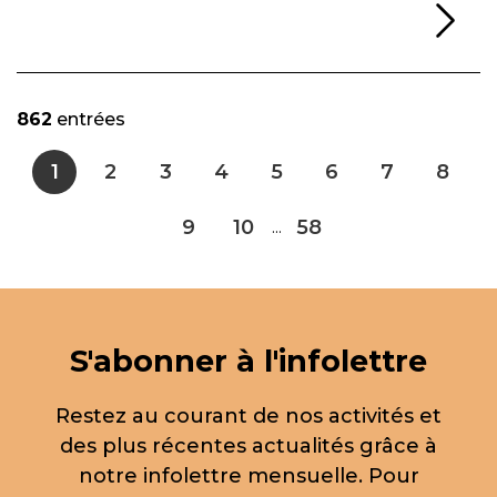
Li
862
entrées
1
2
3
4
5
6
7
8
9
10
58
...
S'abonner à l'infolettre
Restez au courant de nos activités et
des plus récentes actualités grâce à
notre infolettre mensuelle. Pour