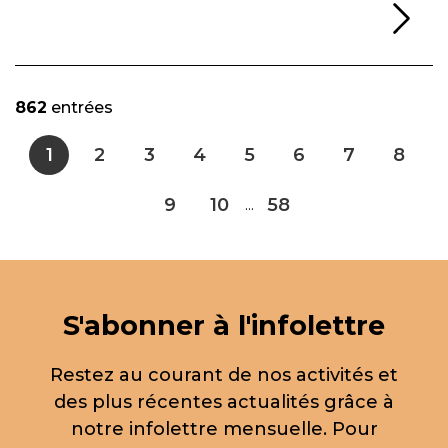
Li
862
entrées
1
2
3
4
5
6
7
8
9
10
58
...
S'abonner à l'infolettre
Restez au courant de nos activités et
des plus récentes actualités grâce à
notre infolettre mensuelle. Pour