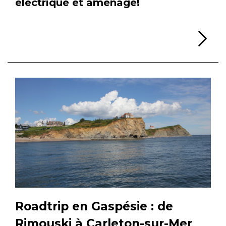
électrique et aménagé!
Li
Roadtrip en Gaspésie : de
Rimouski à Carleton-sur-Mer