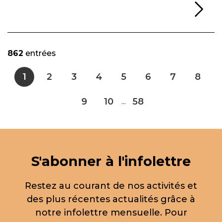
Li
862
entrées
1
2
3
4
5
6
7
8
9
10
58
...
S'abonner à l'infolettre
Restez au courant de nos activités et
des plus récentes actualités grâce à
notre infolettre mensuelle. Pour