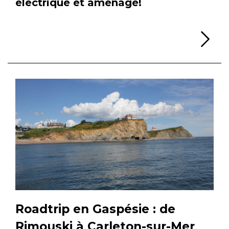
électrique et aménagé!
Li
Roadtrip en Gaspésie : de
Rimouski à Carleton-sur-Mer