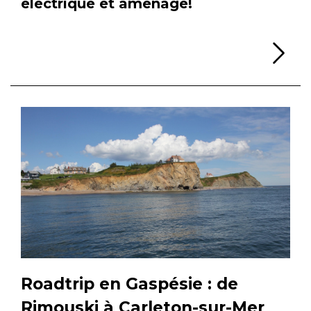
électrique et aménagé!
Li
Roadtrip en Gaspésie : de
Rimouski à Carleton-sur-Mer