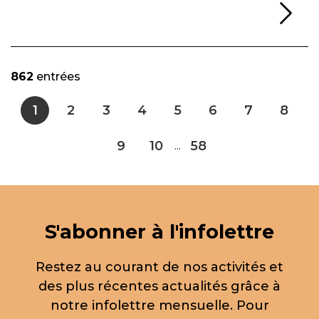
Li
862
entrées
1
2
3
4
5
6
7
8
9
10
58
...
S'abonner à l'infolettre
Restez au courant de nos activités et
des plus récentes actualités grâce à
notre infolettre mensuelle. Pour