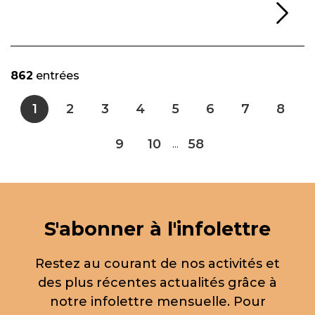
Li
862
entrées
1
2
3
4
5
6
7
8
9
10
58
...
S'abonner à l'infolettre
Restez au courant de nos activités et
des plus récentes actualités grâce à
notre infolettre mensuelle. Pour