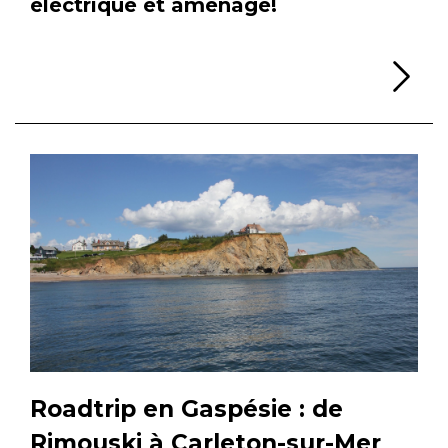
électrique et aménagé!
Li
Roadtrip en Gaspésie : de
Rimouski à Carleton-sur-Mer