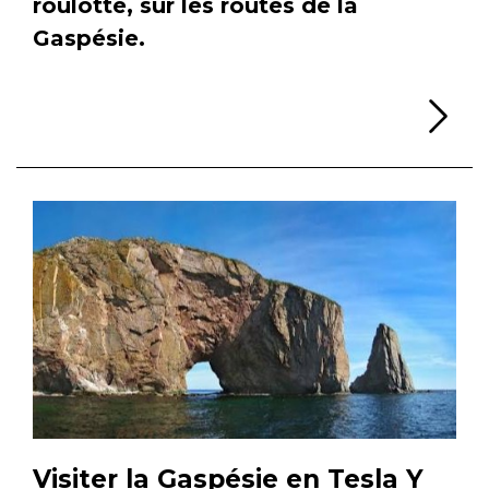
roulotte, sur les routes de la
Gaspésie.
Li
Visiter la Gaspésie en Tesla Y