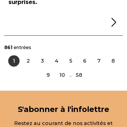
surprises.
Li
861
entrées
1
2
3
4
5
6
7
8
9
10
58
...
S'abonner à l'infolettre
Restez au courant de nos activités et