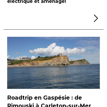
électrique et aménagé!
Li
Roadtrip en Gaspésie : de
Rimouski à Carleton-sur-Mer