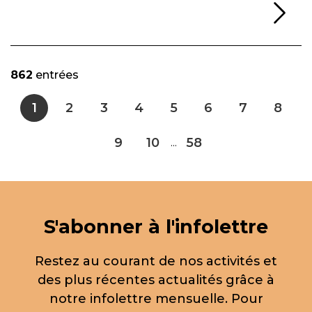
Li
862
entrées
1
2
3
4
5
6
7
8
9
10
58
...
S'abonner à l'infolettre
Restez au courant de nos activités et
des plus récentes actualités grâce à
notre infolettre mensuelle. Pour