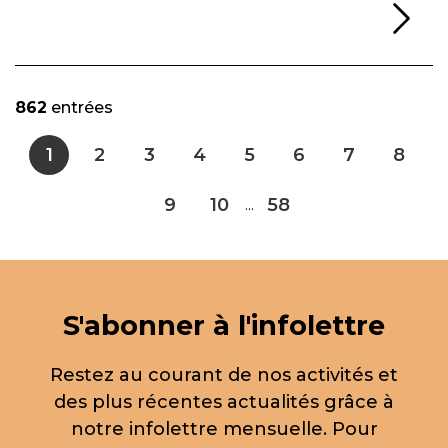
Li
862
entrées
1
2
3
4
5
6
7
8
9
10
58
...
S'abonner à l'infolettre
Restez au courant de nos activités et
des plus récentes actualités grâce à
notre infolettre mensuelle. Pour