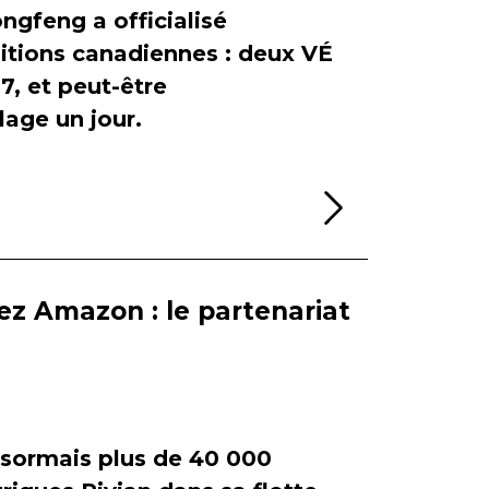
ngfeng a officialisé
itions canadiennes : deux VÉ
, et peut-être
age un jour.
Lire la sui
ez Amazon : le partenariat
ormais plus de 40 000