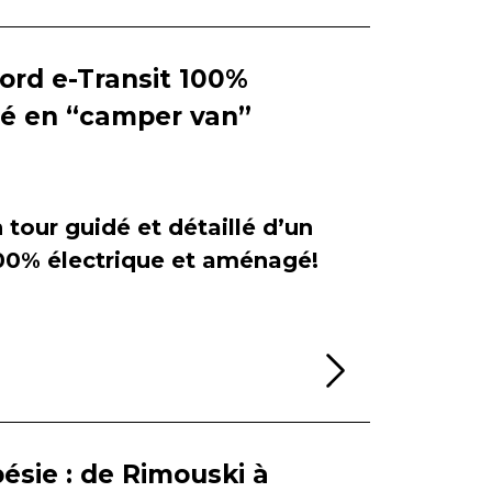
Ford e-Transit 100%
ié en “camper van”
tour guidé et détaillé d’un
100% électrique et aménagé!
Lire la sui
ésie : de Rimouski à