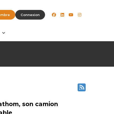
facebook
linkedin
youtube
instagram
embre
Connexion
Fathom, son camion
able