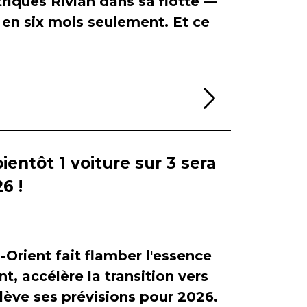
riques Rivian dans sa flotte —
en six mois seulement. Et ce
Lire la sui
bientôt 1 voiture sur 3 sera
6 !
-Orient fait flamber l'essence
, accélère la transition vers
relève ses prévisions pour 2026.