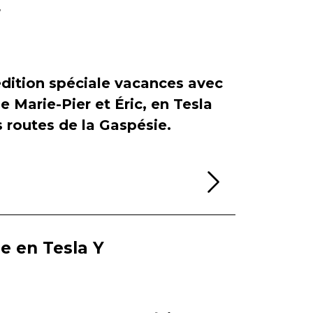
r
dition spéciale vacances avec
de Marie-Pier et Éric, en Tesla
es routes de la Gaspésie.
Lire la sui
ie en Tesla Y