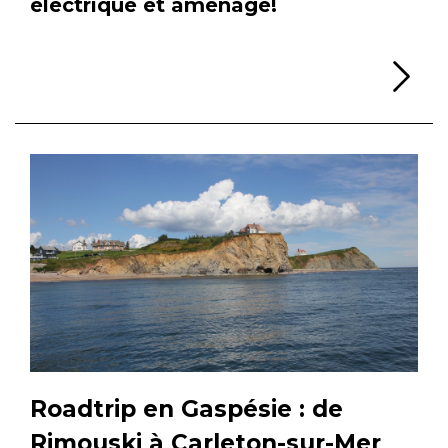
électrique et aménagé!
Li
Roadtrip en Gaspésie : de
Rimouski à Carleton-sur-Mer