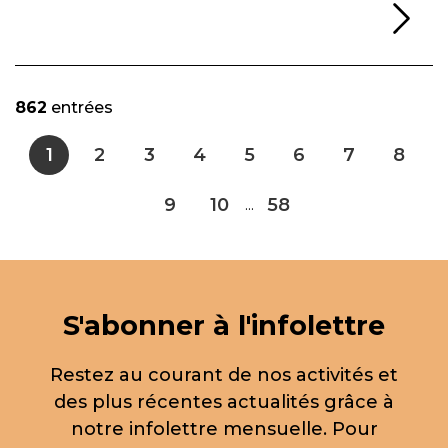
Li
862
entrées
1
2
3
4
5
6
7
8
9
10
58
...
S'abonner à l'infolettre
Restez au courant de nos activités et
des plus récentes actualités grâce à
notre infolettre mensuelle. Pour