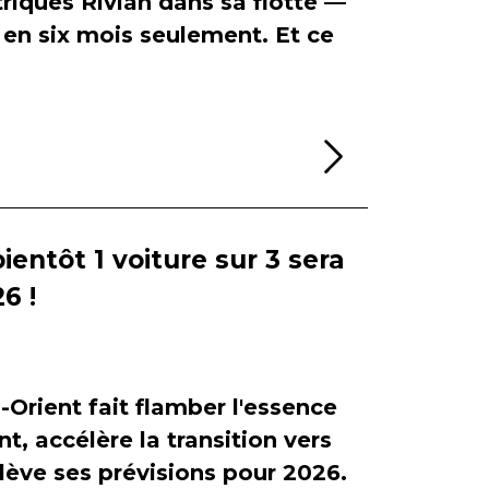
riques Rivian dans sa flotte —
en six mois seulement. Et ce
Lire la sui
bientôt 1 voiture sur 3 sera
6 !
-Orient fait flamber l'essence
, accélère la transition vers
relève ses prévisions pour 2026.