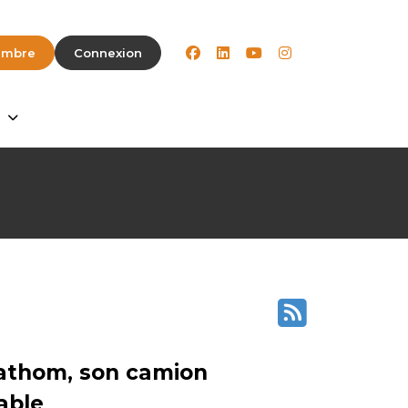
facebook
linkedin
youtube
instagram
embre
Connexion
Fathom, son camion
able