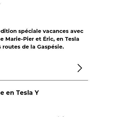
r
dition spéciale vacances avec
de Marie-Pier et Éric, en Tesla
es routes de la Gaspésie.
Lire la sui
ie en Tesla Y