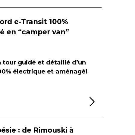
Ford e-Transit 100%
ié en “camper van”
tour guidé et détaillé d’un
100% électrique et aménagé!
Lire la sui
ésie : de Rimouski à