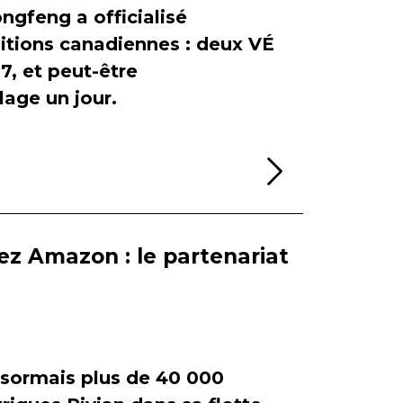
ngfeng a officialisé
itions canadiennes : deux VÉ
, et peut-être
age un jour.
Lire la sui
ez Amazon : le partenariat
ormais plus de 40 000