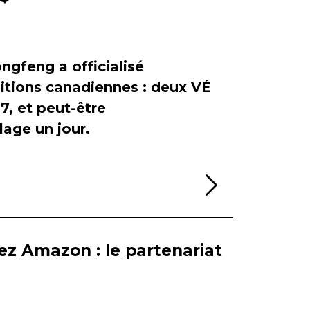
ngfeng a officialisé
itions canadiennes : deux VÉ
, et peut-être
age un jour.
Lire la sui
ez Amazon : le partenariat