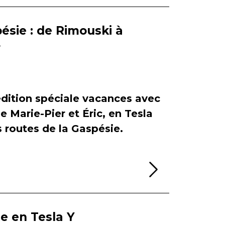
ésie : de Rimouski à
r
dition spéciale vacances avec
de Marie-Pier et Éric, en Tesla
es routes de la Gaspésie.
Lire la sui
ie en Tesla Y