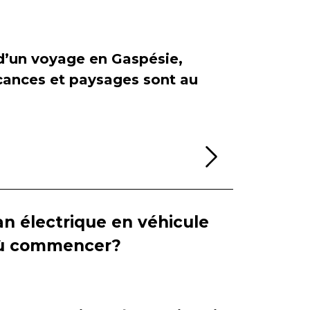
 d’un voyage en Gaspésie,
cances et paysages sont au
Lire la sui
n électrique en véhicule
 où commencer?