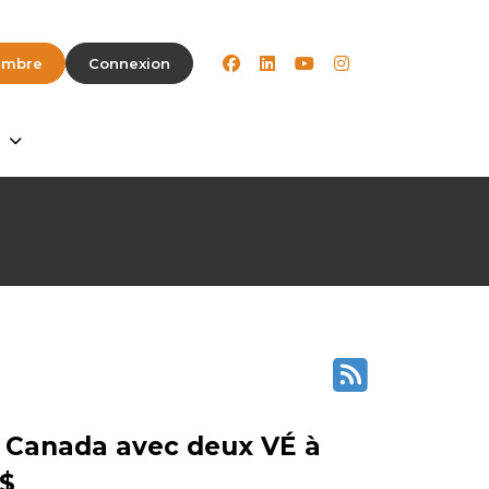
facebook
linkedin
youtube
instagram
embre
Connexion
e Canada avec deux VÉ à
 $