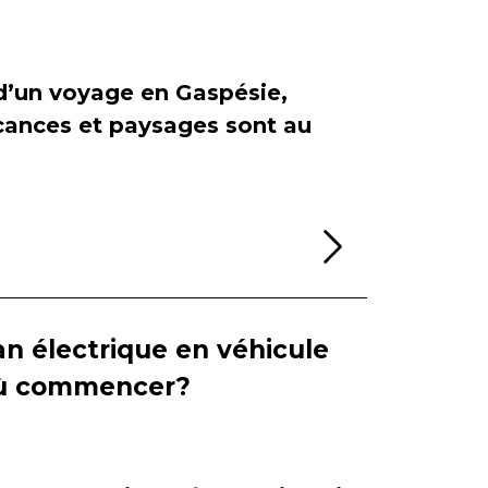
 d’un voyage en Gaspésie,
cances et paysages sont au
Lire la sui
n électrique en véhicule
 où commencer?