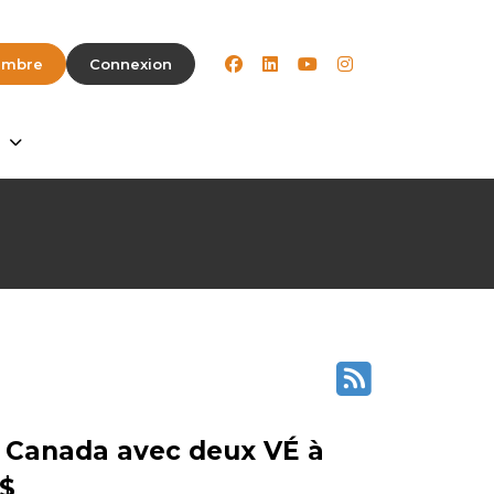
facebook
linkedin
youtube
instagram
embre
Connexion
e Canada avec deux VÉ à
 $