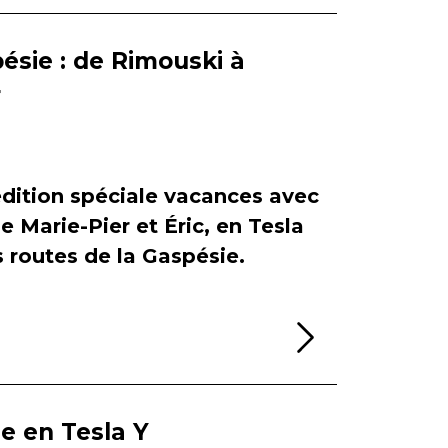
ésie : de Rimouski à
r
dition spéciale vacances avec
de Marie-Pier et Éric, en Tesla
es routes de la Gaspésie.
Lire la sui
ie en Tesla Y