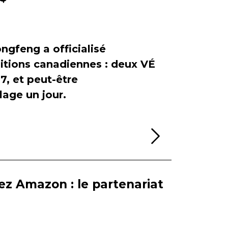
ngfeng a officialisé
itions canadiennes : deux VÉ
, et peut-être
age un jour.
Lire la sui
ez Amazon : le partenariat