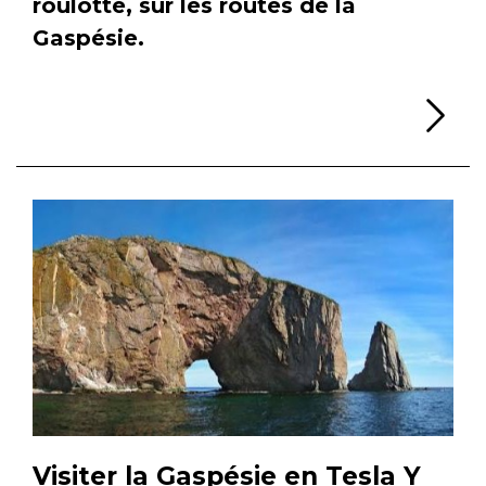
roulotte, sur les routes de la
Gaspésie.
Li
Visiter la Gaspésie en Tesla Y