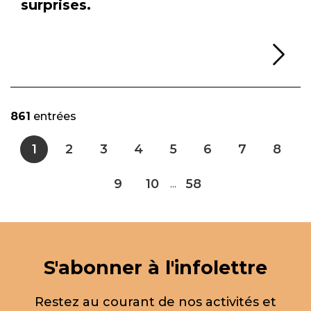
surprises.
Li
861
entrées
1
2
3
4
5
6
7
8
9
10
58
...
S'abonner à l'infolettre
Restez au courant de nos activités et