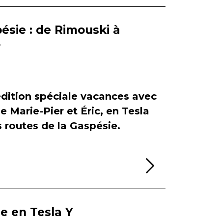
ésie : de Rimouski à
r
dition spéciale vacances avec
de Marie-Pier et Éric, en Tesla
es routes de la Gaspésie.
Lire la sui
ie en Tesla Y