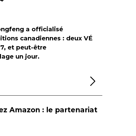
ngfeng a officialisé
itions canadiennes : deux VÉ
, et peut-être
age un jour.
Lire la sui
ez Amazon : le partenariat