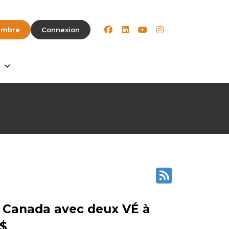
facebook
linkedin
youtube
instagram
embre
Connexion
e Canada avec deux VÉ à
 $