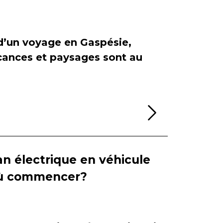
 d’un voyage en Gaspésie,
cances et paysages sont au
Lire la sui
n électrique en véhicule
 où commencer?