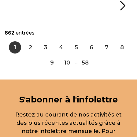
Li
862
entrées
1
2
3
4
5
6
7
8
9
10
58
...
S'abonner à l'infolettre
Restez au courant de nos activités et
des plus récentes actualités grâce à
notre infolettre mensuelle. Pour