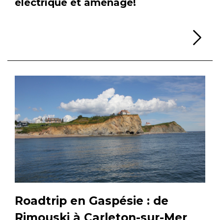
électrique et aménagé!
Li
Roadtrip en Gaspésie : de
Rimouski à Carleton-sur-Mer