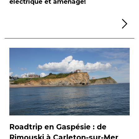
électrique et aménagé!
Li
Roadtrip en Gaspésie : de
Rimouski à Carleton-sur-Mer