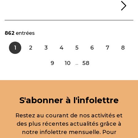
Li
862
entrées
1
2
3
4
5
6
7
8
9
10
58
...
S'abonner à l'infolettre
Restez au courant de nos activités et
des plus récentes actualités grâce à
notre infolettre mensuelle. Pour