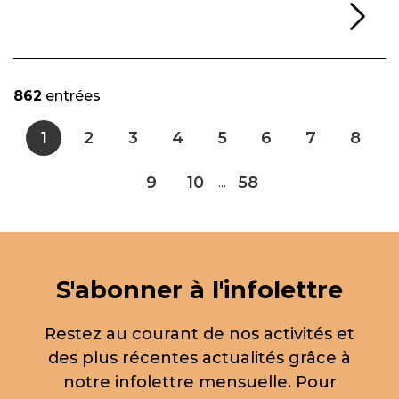
Li
862
entrées
1
2
3
4
5
6
7
8
9
10
58
...
S'abonner à l'infolettre
Restez au courant de nos activités et
des plus récentes actualités grâce à
notre infolettre mensuelle. Pour