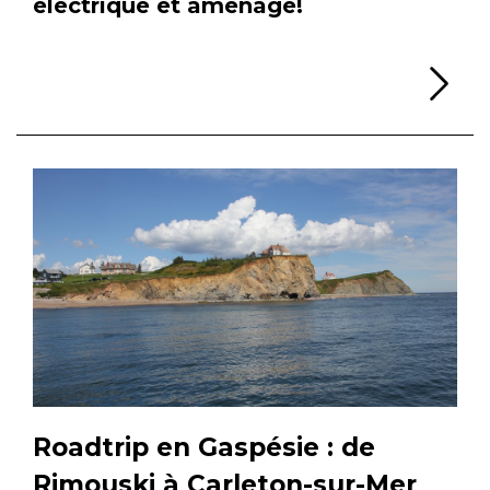
électrique et aménagé!
Li
Roadtrip en Gaspésie : de
Rimouski à Carleton-sur-Mer