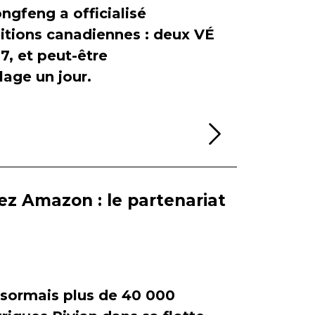
ngfeng a officialisé
itions canadiennes : deux VÉ
, et peut-être
age un jour.
Lire la sui
ez Amazon : le partenariat
ormais plus de 40 000