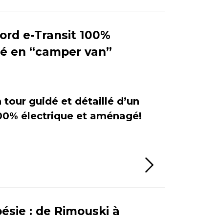
Ford e-Transit 100%
ié en “camper van”
tour guidé et détaillé d’un
100% électrique et aménagé!
Lire la sui
ésie : de Rimouski à