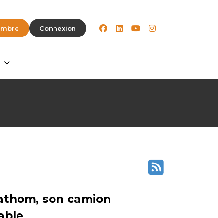
facebook
linkedin
youtube
instagram
embre
Connexion
Fathom, son camion
able