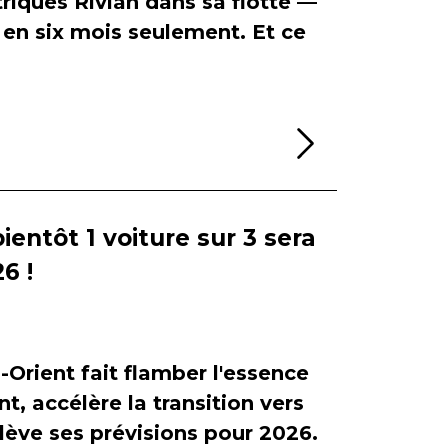
riques Rivian dans sa flotte —
en six mois seulement. Et ce
Lire la sui
bientôt 1 voiture sur 3 sera
6 !
-Orient fait flamber l'essence
, accélère la transition vers
relève ses prévisions pour 2026.