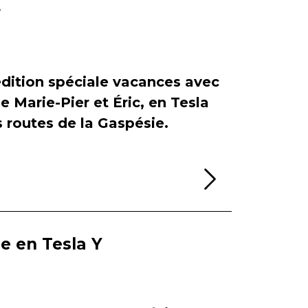
r
dition spéciale vacances avec
de Marie-Pier et Éric, en Tesla
es routes de la Gaspésie.
Lire la sui
ie en Tesla Y