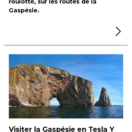
roulotte, sur les routes de la
Gaspésie.
Li
Visiter la Gaspésie en Tesla Y