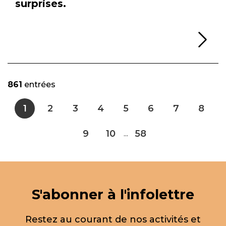
surprises.
Li
861
entrées
1
2
3
4
5
6
7
8
9
10
58
...
S'abonner à l'infolettre
Restez au courant de nos activités et