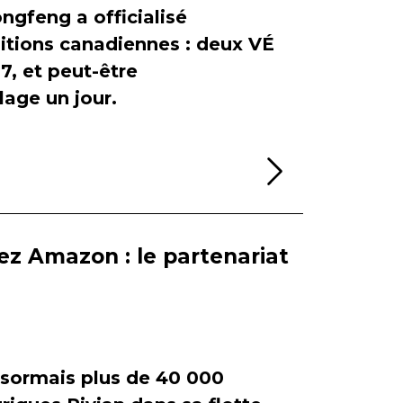
ngfeng a officialisé
itions canadiennes : deux VÉ
, et peut-être
age un jour.
Lire la sui
ez Amazon : le partenariat
ormais plus de 40 000