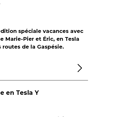
r
dition spéciale vacances avec
de Marie-Pier et Éric, en Tesla
es routes de la Gaspésie.
Lire la sui
ie en Tesla Y