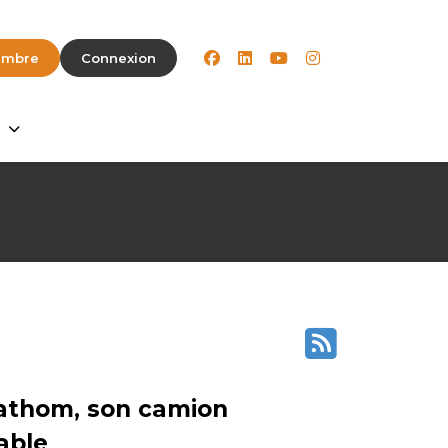
facebook
linkedin
youtube
instagram
embre
Connexion
Fathom, son camion
able