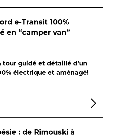
Ford e-Transit 100%
ié en “camper van”
tour guidé et détaillé d’un
100% électrique et aménagé!
Lire la sui
ésie : de Rimouski à