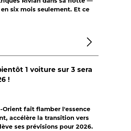
riques Rivian dans sa flotte —
en six mois seulement. Et ce
Lire la sui
bientôt 1 voiture sur 3 sera
6 !
-Orient fait flamber l'essence
, accélère la transition vers
relève ses prévisions pour 2026.