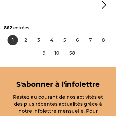
Li
862
entrées
1
2
3
4
5
6
7
8
9
10
58
...
S'abonner à l'infolettre
Restez au courant de nos activités et
des plus récentes actualités grâce à
notre infolettre mensuelle. Pour