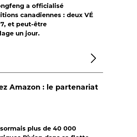
ngfeng a officialisé
itions canadiennes : deux VÉ
, et peut-être
age un jour.
Lire la sui
ez Amazon : le partenariat
ormais plus de 40 000