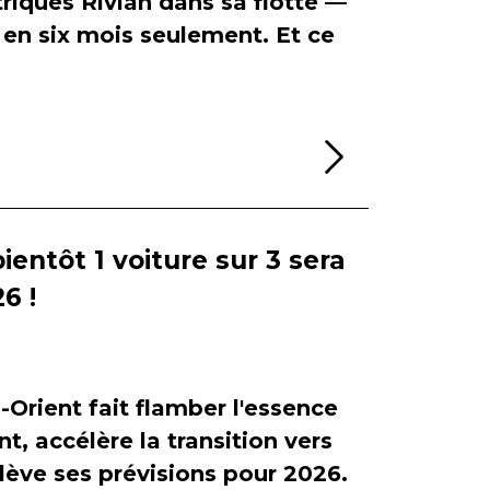
riques Rivian dans sa flotte —
en six mois seulement. Et ce
Lire la sui
bientôt 1 voiture sur 3 sera
6 !
-Orient fait flamber l'essence
, accélère la transition vers
relève ses prévisions pour 2026.