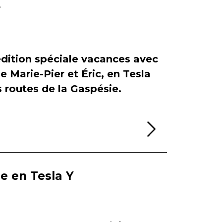
r
dition spéciale vacances avec
de Marie-Pier et Éric, en Tesla
es routes de la Gaspésie.
Lire la sui
ie en Tesla Y