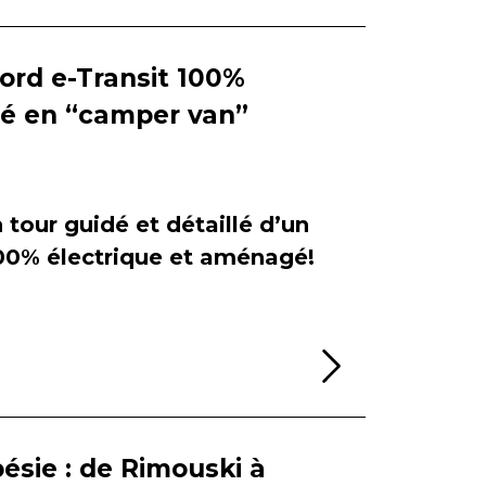
Ford e-Transit 100%
ié en “camper van”
tour guidé et détaillé d’un
100% électrique et aménagé!
Lire la sui
ésie : de Rimouski à