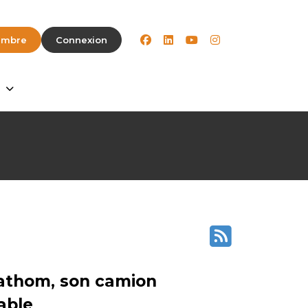
facebook
linkedin
youtube
instagram
embre
Connexion
Fathom, son camion
able