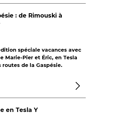
ésie : de Rimouski à
r
dition spéciale vacances avec
de Marie-Pier et Éric, en Tesla
es routes de la Gaspésie.
Lire la sui
ie en Tesla Y