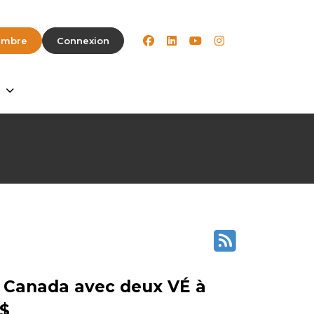
facebook
linkedin
youtube
instagram
embre
Connexion
e Canada avec deux VÉ à
 $