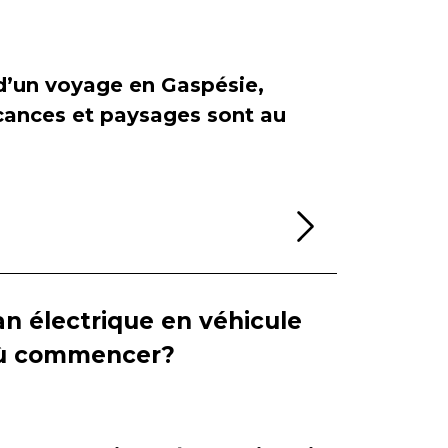
 d’un voyage en Gaspésie,
cances et paysages sont au
Lire la sui
n électrique en véhicule
 où commencer?