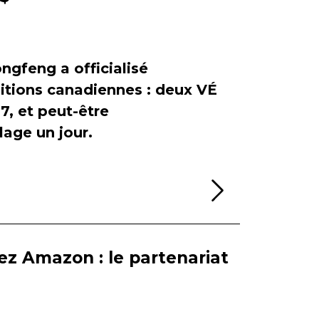
ngfeng a officialisé
itions canadiennes : deux VÉ
, et peut-être
age un jour.
Lire la sui
ez Amazon : le partenariat