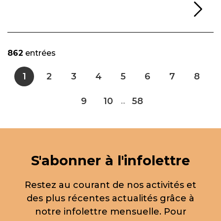
Li
862
entrées
1
2
3
4
5
6
7
8
9
10
58
...
S'abonner à l'infolettre
Restez au courant de nos activités et
des plus récentes actualités grâce à
notre infolettre mensuelle. Pour