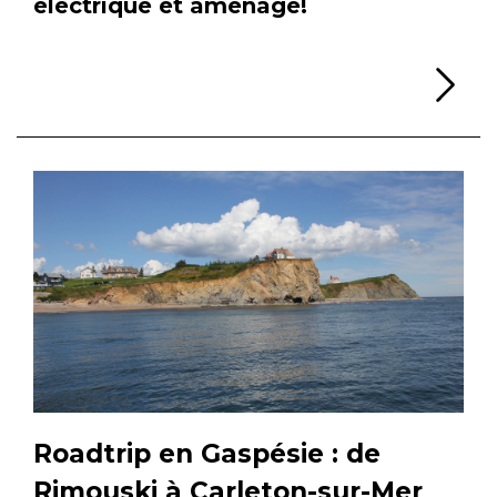
électrique et aménagé!
Li
Roadtrip en Gaspésie : de
Rimouski à Carleton-sur-Mer