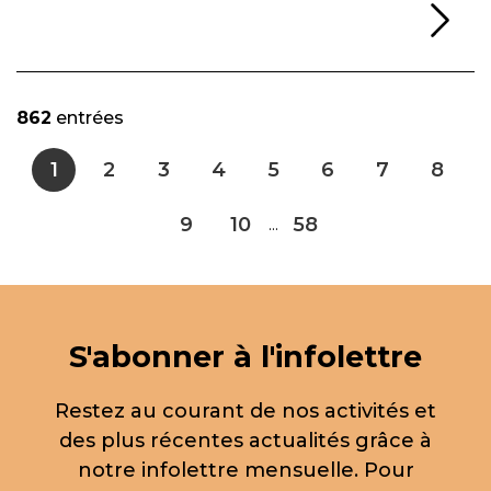
Li
862
entrées
1
2
3
4
5
6
7
8
9
10
58
...
S'abonner à l'infolettre
Restez au courant de nos activités et
des plus récentes actualités grâce à
notre infolettre mensuelle. Pour