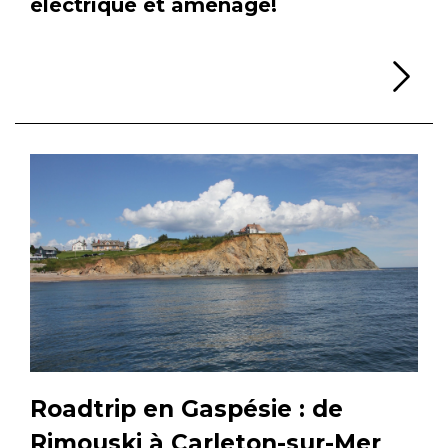
électrique et aménagé!
Li
Roadtrip en Gaspésie : de
Rimouski à Carleton-sur-Mer