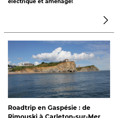
électrique et aménagé!
Li
Roadtrip en Gaspésie : de
Rimouski à Carleton-sur-Mer