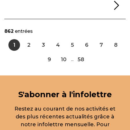
Li
862
entrées
1
2
3
4
5
6
7
8
9
10
58
...
S'abonner à l'infolettre
Restez au courant de nos activités et
des plus récentes actualités grâce à
notre infolettre mensuelle. Pour