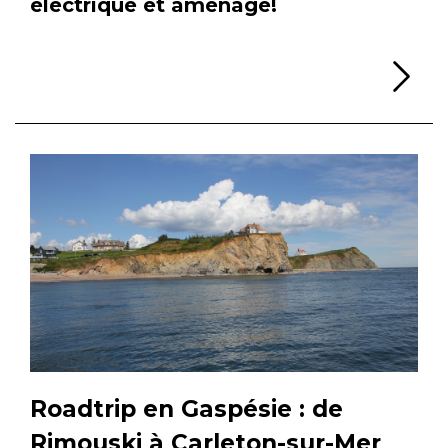
électrique et aménagé!
Li
Roadtrip en Gaspésie : de
Rimouski à Carleton-sur-Mer