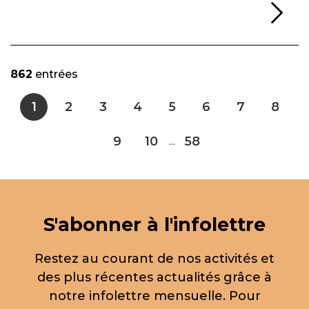
Li
862
entrées
1
2
3
4
5
6
7
8
9
10
58
...
S'abonner à l'infolettre
Restez au courant de nos activités et
des plus récentes actualités grâce à
notre infolettre mensuelle. Pour