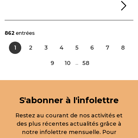
Li
862
entrées
1
2
3
4
5
6
7
8
9
10
58
...
S'abonner à l'infolettre
Restez au courant de nos activités et
des plus récentes actualités grâce à
notre infolettre mensuelle. Pour