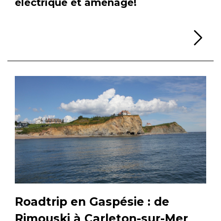
électrique et aménagé!
Li
Roadtrip en Gaspésie : de
Rimouski à Carleton-sur-Mer