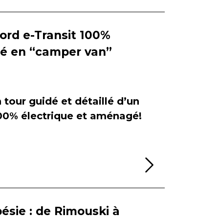
Ford e-Transit 100%
ié en “camper van”
tour guidé et détaillé d’un
100% électrique et aménagé!
Lire la sui
ésie : de Rimouski à