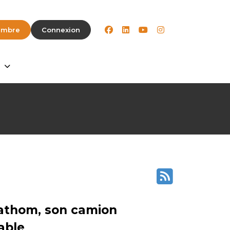
facebook
linkedin
youtube
instagram
embre
Connexion
Fathom, son camion
able