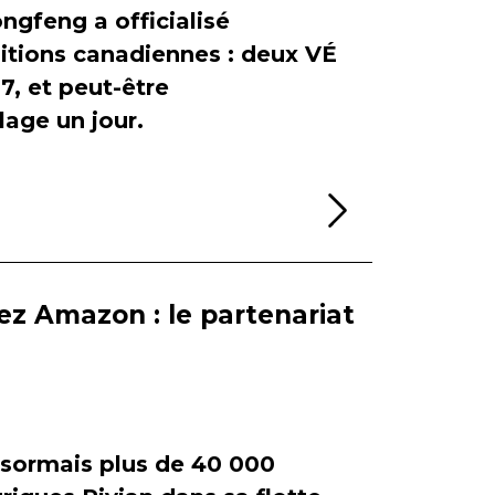
ngfeng a officialisé
itions canadiennes : deux VÉ
, et peut-être
age un jour.
Lire la sui
ez Amazon : le partenariat
ormais plus de 40 000