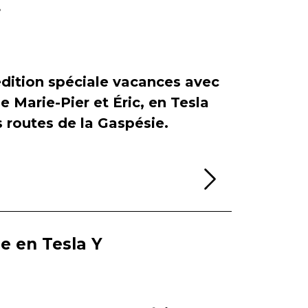
r
dition spéciale vacances avec
de Marie-Pier et Éric, en Tesla
es routes de la Gaspésie.
Lire la sui
ie en Tesla Y