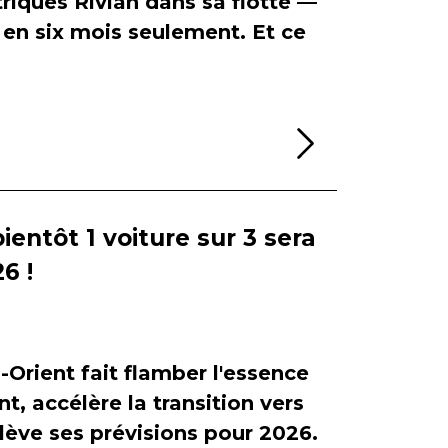
riques Rivian dans sa flotte —
en six mois seulement. Et ce
Lire la sui
bientôt 1 voiture sur 3 sera
6 !
-Orient fait flamber l'essence
, accélère la transition vers
relève ses prévisions pour 2026.