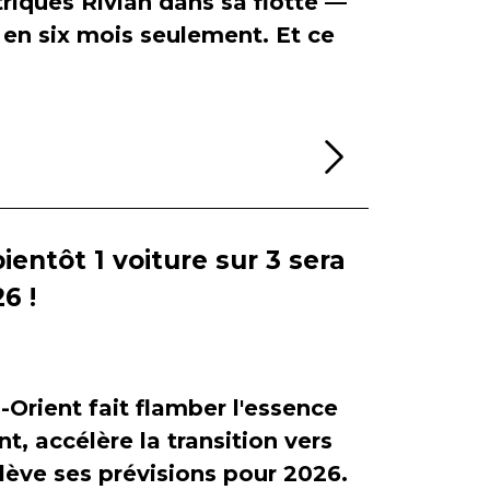
riques Rivian dans sa flotte —
en six mois seulement. Et ce
Lire la sui
bientôt 1 voiture sur 3 sera
6 !
-Orient fait flamber l'essence
, accélère la transition vers
relève ses prévisions pour 2026.