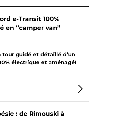
Ford e-Transit 100%
ié en “camper van”
tour guidé et détaillé d’un
100% électrique et aménagé!
Lire la sui
ésie : de Rimouski à