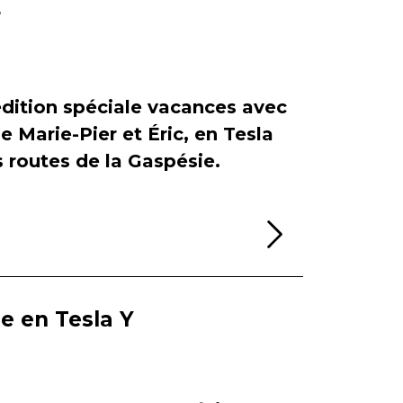
r
dition spéciale vacances avec
de Marie-Pier et Éric, en Tesla
es routes de la Gaspésie.
Lire la sui
ie en Tesla Y