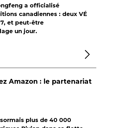
ngfeng a officialisé
itions canadiennes : deux VÉ
, et peut-être
age un jour.
Lire la sui
ez Amazon : le partenariat
ormais plus de 40 000