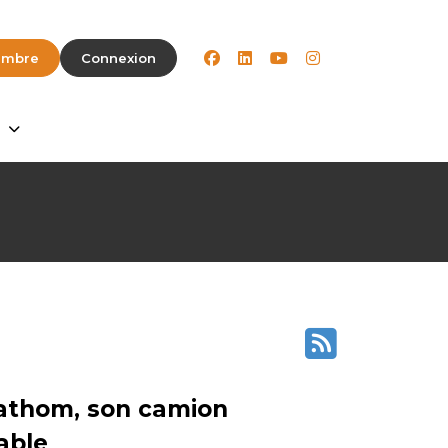
facebook
linkedin
youtube
instagram
embre
Connexion
Fathom, son camion
able