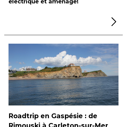
électrique et aménagé!
Li
Roadtrip en Gaspésie : de
Rimouski à Carleton-sur-Mer