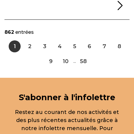
Li
862
entrées
1
2
3
4
5
6
7
8
9
10
58
...
S'abonner à l'infolettre
Restez au courant de nos activités et
des plus récentes actualités grâce à
notre infolettre mensuelle. Pour