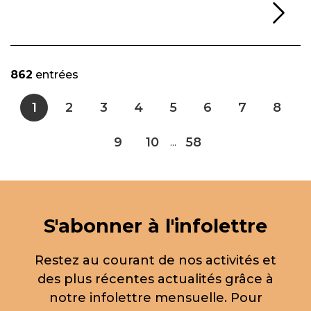
Li
862
entrées
1
2
3
4
5
6
7
8
9
10
58
...
S'abonner à l'infolettre
Restez au courant de nos activités et
des plus récentes actualités grâce à
notre infolettre mensuelle. Pour