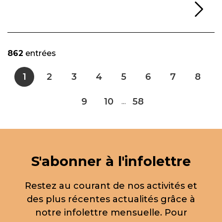
Li
862
entrées
1
2
3
4
5
6
7
8
9
10
58
...
S'abonner à l'infolettre
Restez au courant de nos activités et
des plus récentes actualités grâce à
notre infolettre mensuelle. Pour