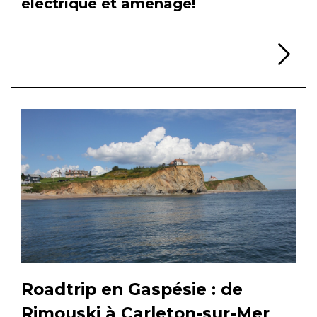
électrique et aménagé!
Li
Roadtrip en Gaspésie : de
Rimouski à Carleton-sur-Mer