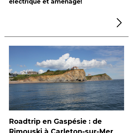
électrique et aménagé!
Li
Roadtrip en Gaspésie : de
Rimouski à Carleton-sur-Mer