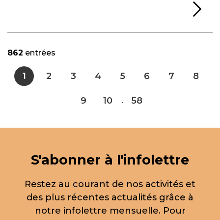
Li
862
entrées
1
2
3
4
5
6
7
8
9
10
58
...
S'abonner à l'infolettre
Restez au courant de nos activités et
des plus récentes actualités grâce à
notre infolettre mensuelle. Pour