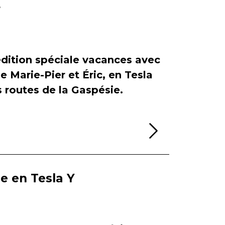
r
dition spéciale vacances avec
de Marie-Pier et Éric, en Tesla
es routes de la Gaspésie.
Lire la sui
ie en Tesla Y