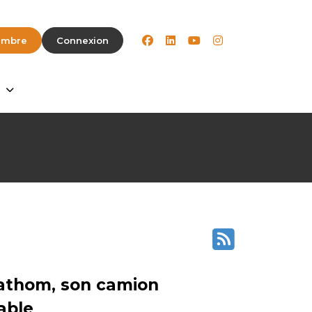
facebook
linkedin
youtube
instagram
embre
Connexion
Fathom, son camion
able