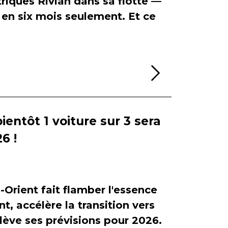
riques Rivian dans sa flotte —
en six mois seulement. Et ce
Lire la sui
bientôt 1 voiture sur 3 sera
6 !
-Orient fait flamber l'essence
, accélère la transition vers
relève ses prévisions pour 2026.