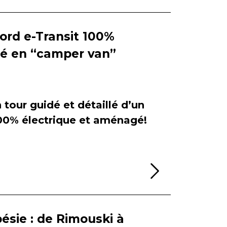
Ford e-Transit 100%
ié en “camper van”
tour guidé et détaillé d’un
100% électrique et aménagé!
Lire la sui
ésie : de Rimouski à