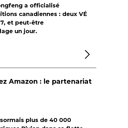
ngfeng a officialisé
itions canadiennes : deux VÉ
, et peut-être
age un jour.
Lire la sui
ez Amazon : le partenariat
ormais plus de 40 000