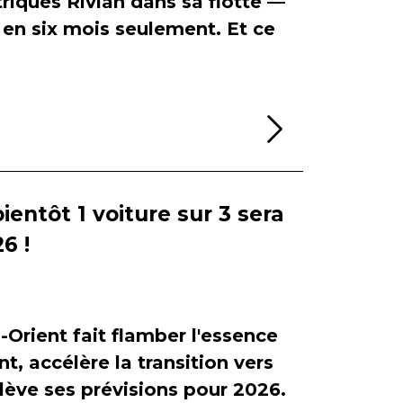
riques Rivian dans sa flotte —
en six mois seulement. Et ce
Lire la sui
bientôt 1 voiture sur 3 sera
6 !
-Orient fait flamber l'essence
, accélère la transition vers
relève ses prévisions pour 2026.