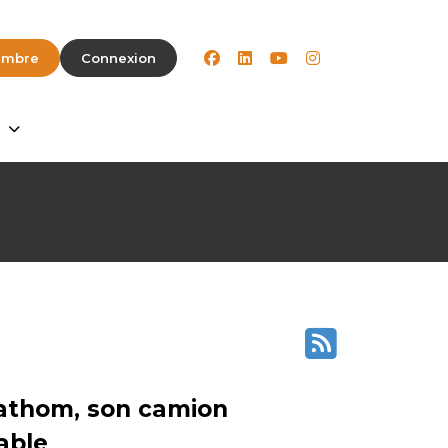
facebook
linkedin
youtube
instagram
embre
Connexion
Fathom, son camion
able