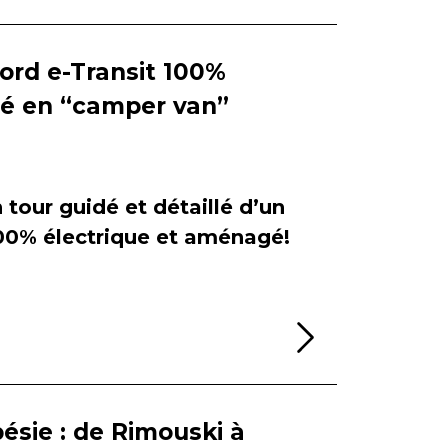
Ford e-Transit 100%
ié en “camper van”
tour guidé et détaillé d’un
100% électrique et aménagé!
Lire la sui
ésie : de Rimouski à