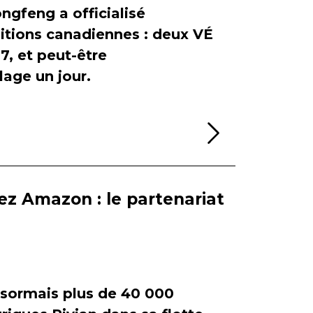
ngfeng a officialisé
itions canadiennes : deux VÉ
, et peut-être
age un jour.
Lire la sui
ez Amazon : le partenariat
ormais plus de 40 000