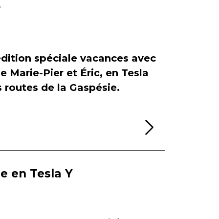
r
dition spéciale vacances avec
de Marie-Pier et Éric, en Tesla
es routes de la Gaspésie.
Lire la sui
ie en Tesla Y