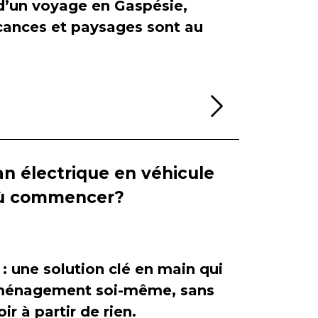
 d’un voyage en Gaspésie,
cances et paysages sont au
Lire la sui
n électrique en véhicule
 où commencer?
 : une solution clé en main qui
'aménagement soi-même, sans
ir à partir de rien.