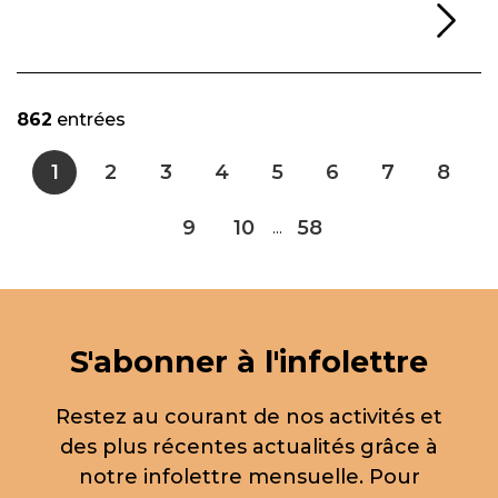
Li
862
entrées
1
2
3
4
5
6
7
8
9
10
58
...
S'abonner à l'infolettre
Restez au courant de nos activités et
des plus récentes actualités grâce à
notre infolettre mensuelle. Pour