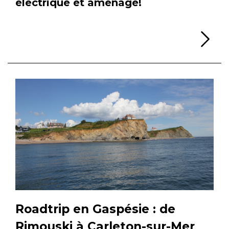
électrique et aménagé!
Li
Roadtrip en Gaspésie : de
Rimouski à Carleton-sur-Mer