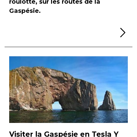
roulotte, sur les routes de la
Gaspésie.
Li
Visiter la Gaspésie en Tesla Y